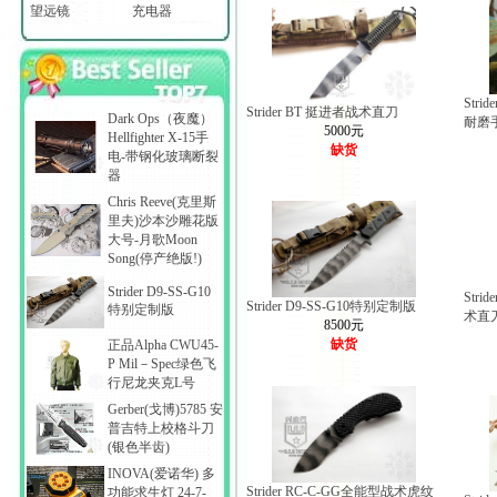
望远镜
充电器
Stri
Strider BT 挺进者战术直刀
Dark Ops（夜魔）
耐磨
5000元
Hellfighter X-15手
缺货
电-带钢化玻璃断裂
器
Chris Reeve(克里斯
里夫)沙本沙雕花版
大号-月歌Moon
Song(停产绝版!)
Strider D9-SS-G10
Str
Strider D9-SS-G10特别定制版
特别定制版
术直
8500元
缺货
正品Alpha CWU45-
P Mil－Spec绿色飞
行尼龙夹克L号
Gerber(戈博)5785 安
普吉特上校格斗刀
(银色半齿)
INOVA(爱诺华) 多
Strider RC-C-GG全能型战术虎纹
功能求生灯 24-7-