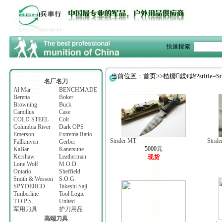
快速搜索
当前位置：首页>>楂樼鍒€鍏?stitle=Stri
名厂名刀
Al Mar
BENCHMADE
Beretta
Boker
Browning
Buck
Camillus
Case
COLD STEEL
Colt
Columbia River
Dark OPS
Emerson
Extrema Ratio
Strider MT
Strid
Fallkniven
Gerber
5000元
KaBar
Kanetsune
Kershaw
Leatherman
现货
Lone Wolf
M.O.D.
Ontario
Sheffield
Smith & Wesson
S.O.G.
SPYDERCO
Takeshi Saji
Timberline
Tool Logic
T.O.P.S.
United
军用刀具
护刀用品
高端刀具