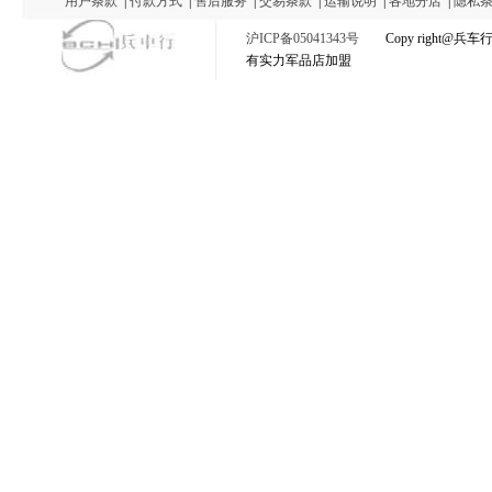
用户条款
|
付款方式
|
售后服务
|
交易条款
|
运输说明
|
各地分店
|
隐私
沪ICP备05041343号
Copy right@
有实力军品店加盟