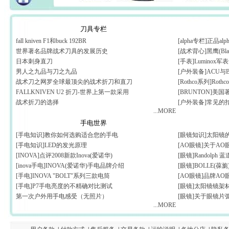
刀具专栏
fall kniven F1和buck 192BR
[alpha专栏]正品
世界著名品牌战术刀具的发展历史
[战术背心]黑鹰(Bl
日本刺身直刀
[手表]Luminox
男人之九品与刀之九品
[户外装备]ACU与
战术刀之网罗全球最顶尖的战术折刀和直刀
[Rothco系列]Rothc
FALLKNIVEN U2 折刀-世界上第一款采用
[BRUNTON]美
战术折刀的选择
[户外装备]常见的
...MORE
手电世界
[手电知识]教你如何选购适合您的手电
[眼镜知识]太阳镜
[手电知识]LED的发光原理
[AO眼镜]关于A
[INOVA]点评2008新款Inova(爱诺华)
[眼镜]Randolp
[inova手电]INOVA(爱诺华)手电品牌介绍
[眼镜]BOLLE(葆
[手电]INOVA "BOLT"系列三款电筒
[AO眼镜]品牌AO
[手电]P7手电亮度的不精确对比测试
[眼镜]太阳镜镜架
第一次户外用手电感受（无照片）
[眼镜]关于眼镜片
...MORE