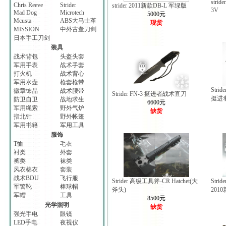
stri
Chris Reeve
Strider
strider 2011新款DB-L 军绿版
3V
Mad Dog
Microtech
5000元
Mcusta
ABS大马士革
现货
MISSION
中外古董刀剑
日本手工刀剑
装具
战术背包
头盔头套
军用手表
战术手套
打火机
战术背心
军用水壶
枪套枪带
Strid
徽章饰品
战术腰带
Strider FN-3 挺进者战术直刀
挺进
防卫自卫
战地求生
6600元
军用绳索
野外气炉
缺货
指北针
野外帐篷
军用书籍
军用工具
服饰
T恤
毛衣
衬类
外套
裤类
袜类
风衣棉衣
套装
战术BDU
飞行服
Strider 高级工具斧-CR Hatchet(大
Stri
军警靴
棒球帽
斧头)
201
军帽
工具
8500元
光学照明
缺货
强光手电
眼镜
LED手电
夜视仪