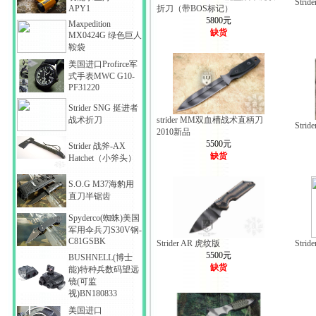
Stri
APY1
折刀（带BOS标记）
5800元
Maxpedition
缺货
MX0424G 绿色巨人
鞍袋
美国进口Profirce军
式手表MWC G10-
PF31220
Strider SNG 挺进者
战术折刀
strider MM双血槽战术直柄刀
Stri
2010新品
5500元
Strider 战斧-AX
缺货
Hatchet（小斧头）
S.O.G M37海豹用
直刀半锯齿
Spyderco(蜘蛛)美国
军用伞兵刀S30V钢-
C81GSBK
Strider AR 虎纹版
Str
5500元
BUSHNELL(博士
缺货
能)特种兵数码望远
镜(可监
视)BN180833
美国进口