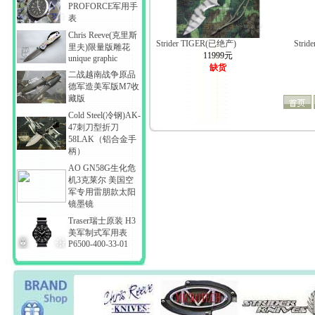
PROFORCE军用手
表
Chris Reeve(克里斯
Strider TIGER(已绝产)
Stri
里夫)限量版雕花
11999元
unique graphic
缺货
二战越南战争原品
德军造美军版M7收
藏版
Cold Steel(冷钢)AK-
47刺刀型折刀
58LAK（铝合金手
柄）
AO GN58G生化危
机3克莱尔 美国空
军专用雷朋款太阳
镜墨镜
Traser瑞士原装 H3
美军制式军用表
P6500-400-33-01