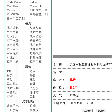
Chris Reeve
Strider
Mad Dog
Microtech
Mcusta
ABS大马士革
MISSION
中外古董刀剑
日本手工刀剑
装具
战术背包
头盔头套
军用手表
战术手套
打火机
战术背心
军用水壶
枪套枪带
徽章饰品
战术腰带
防卫自卫
战地求生
军用绳索
野外气炉
指北针
野外帐篷
军用书籍
军用工具
名 称：
美国军版丛林迷彩钢制酒壶 8OZ
服饰
T恤
毛衣
品 牌：
衬类
外套
裤类
袜类
库 存：
现货
风衣棉衣
套装
价 格：
180元
战术BDU
飞行服
军警靴
棒球帽
人 气：
1240 次
军帽
工具
光学照明
上架时间：
2009/3/20 10:30:38
强光手电
眼镜
LED手电
夜视仪