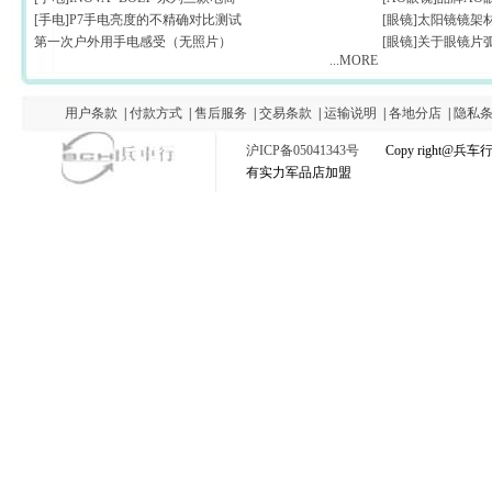
[手电]P7手电亮度的不精确对比测试
[眼镜]太阳镜镜架
第一次户外用手电感受（无照片）
[眼镜]关于眼镜片
...MORE
用户条款
|
付款方式
|
售后服务
|
交易条款
|
运输说明
|
各地分店
|
隐私
沪ICP备05041343号
Copy right@
有实力军品店加盟