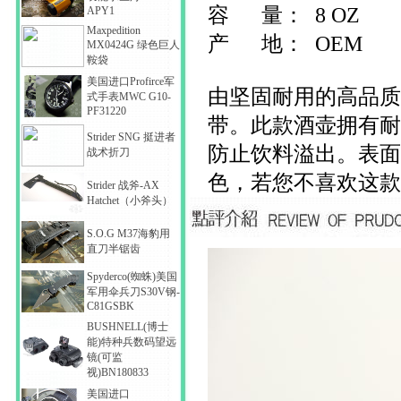
容 量： 8 OZ
APY1
Maxpedition
产 地： OEM
MX0424G 绿色巨人
鞍袋
美国进口Profirce军
由坚固耐用的高品质
式手表MWC G10-
PF31220
带。此款酒壶拥有耐
Strider SNG 挺进者
防止饮料溢出。表面
战术折刀
色，若您不喜欢这款
Strider 战斧-AX
Hatchet（小斧头）
S.O.G M37海豹用
直刀半锯齿
Spyderco(蜘蛛)美国
军用伞兵刀S30V钢-
C81GSBK
BUSHNELL(博士
能)特种兵数码望远
镜(可监
视)BN180833
美国进口