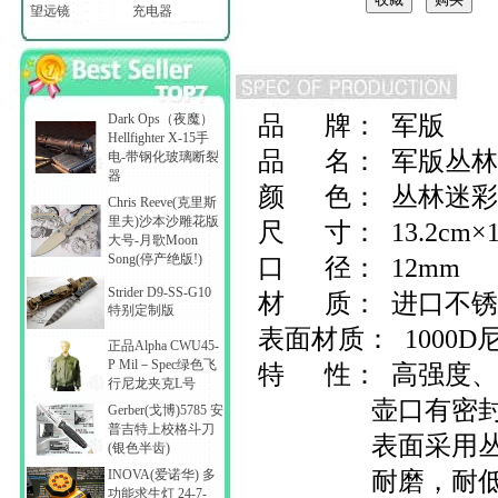
望远镜
充电器
Dark Ops（夜魔）
品 牌： 军版
Hellfighter X-15手
品 名： 军版丛林
电-带钢化玻璃断裂
器
颜 色： 丛林迷彩
Chris Reeve(克里斯
里夫)沙本沙雕花版
尺 寸： 13.2cm×10
大号-月歌Moon
Song(停产绝版!)
口 径： 12mm
Strider D9-SS-G10
材 质： 进口不锈
特别定制版
表面材质： 1000D
正品Alpha CWU45-
P Mil－Spec绿色飞
特 性： 高强度、
行尼龙夹克L号
壶口有密封
Gerber(戈博)5785 安
普吉特上校格斗刀
表面采用丛林
(银色半齿)
INOVA(爱诺华) 多
耐磨，耐低高
功能求生灯 24-7-