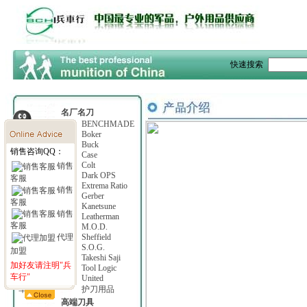
快速搜索
名厂名刀
Al Mar
BENCHMADE
Beretta
Boker
Browning
Buck
销售咨询QQ：
Camillus
Case
COLD STEEL
Colt
销售
Columbia River
Dark OPS
客服
Emerson
Extrema Ratio
销售
Fallkniven
Gerber
客服
KaBar
Kanetsune
销售
Kershaw
Leatherman
客服
Lone Wolf
M.O.D.
Ontario
Sheffield
代理
Smith & Wesson
S.O.G.
加盟
SPYDERCO
Takeshi Saji
加好友请注明"兵
Timberline
Tool Logic
车行"
T.O.P.S.
United
军用刀具
护刀用品
高端刀具