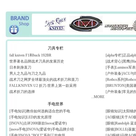
刀具专栏
fall kniven F1和buck 192BR
[alpha专栏]正品
世界著名品牌战术刀具的发展历史
[战术背心]黑鹰(Bl
日本刺身直刀
[手表]Luminox
男人之九品与刀之九品
[户外装备]ACU与
战术刀之网罗全球最顶尖的战术折刀和直刀
[Rothco系列]Rothc
FALLKNIVEN U2 折刀-世界上第一款采用
[BRUNTON]美
战术折刀的选择
[户外装备]常见的
...MORE
手电世界
[手电知识]教你如何选购适合您的手电
[眼镜知识]太阳镜
[手电知识]LED的发光原理
[AO眼镜]关于A
[INOVA]点评2008新款Inova(爱诺华)
[眼镜]Randolp
[inova手电]INOVA(爱诺华)手电品牌介绍
[眼镜]BOLLE(葆
[手电]INOVA "BOLT"系列三款电筒
[AO眼镜]品牌AO