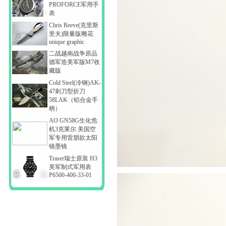
PROFORCE军用手
表
Chris Reeve(克里斯
里夫)限量版雕花
unique graphic
二战越南战争原品
德军造美军版M7收
藏版
Cold Steel(冷钢)AK-
47刺刀型折刀
58LAK（铝合金手
柄）
AO GN58G生化危
机3克莱尔 美国空
军专用雷朋款太阳
镜墨镜
Traser瑞士原装 H3
美军制式军用表
P6500-400-33-01