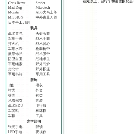
看完以上，自行车和滑雪的您是否准
Chris Reeve
Strider
Mad Dog
Microtech
Mcusta
ABS大马士革
MISSION
中外古董刀剑
日本手工刀剑
装具
战术背包
头盔头套
军用手表
战术手套
打火机
战术背心
军用水壶
枪套枪带
徽章饰品
战术腰带
防卫自卫
战地求生
军用绳索
野外气炉
指北针
野外帐篷
军用书籍
军用工具
服饰
T恤
毛衣
衬类
外套
裤类
袜类
风衣棉衣
套装
战术BDU
飞行服
军警靴
棒球帽
军帽
工具
光学照明
强光手电
眼镜
LED手电
夜视仪