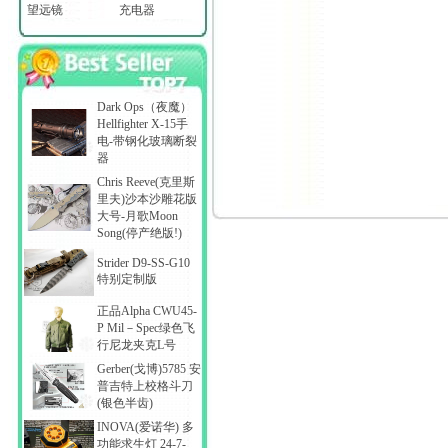
望远镜
充电器
Dark Ops（夜魔）
Hellfighter X-15手
电-带钢化玻璃断裂
器
Chris Reeve(克里斯
里夫)沙本沙雕花版
大号-月歌Moon
Song(停产绝版!)
Strider D9-SS-G10
特别定制版
正品Alpha CWU45-
P Mil－Spec绿色飞
行尼龙夹克L号
Gerber(戈博)5785 安
普吉特上校格斗刀
(银色半齿)
INOVA(爱诺华) 多
功能求生灯 24-7-