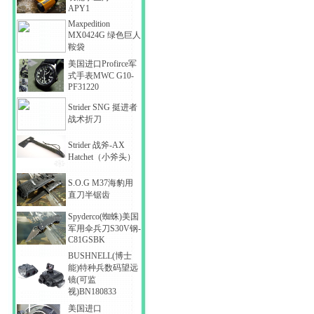
APY1
Maxpedition
MX0424G 绿色巨人
鞍袋
美国进口Profirce军
式手表MWC G10-
PF31220
Strider SNG 挺进者
战术折刀
Strider 战斧-AX
Hatchet（小斧头）
S.O.G M37海豹用
直刀半锯齿
Spyderco(蜘蛛)美国
军用伞兵刀S30V钢-
C81GSBK
BUSHNELL(博士
能)特种兵数码望远
镜(可监
视)BN180833
美国进口