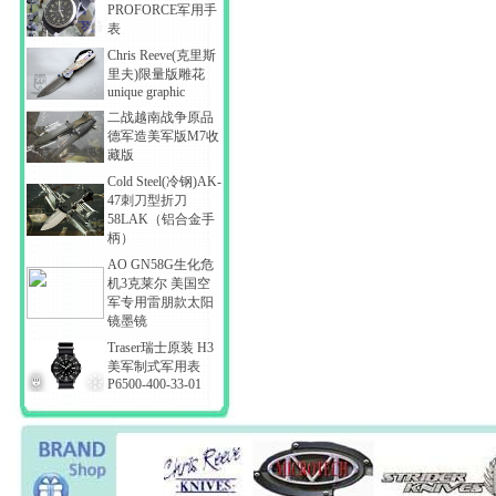
PROFORCE军用手
表
Chris Reeve(克里斯
里夫)限量版雕花
unique graphic
二战越南战争原品
德军造美军版M7收
藏版
Cold Steel(冷钢)AK-
47刺刀型折刀
58LAK（铝合金手
柄）
AO GN58G生化危
机3克莱尔 美国空
军专用雷朋款太阳
镜墨镜
Traser瑞士原装 H3
美军制式军用表
P6500-400-33-01