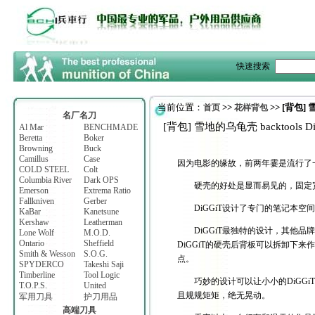
快速搜索
当前位置：
>>
>> [背包] 
首页
花样背包
名厂名刀
[背包] 雪地的乌龟壳 backtools Di
Al Mar
BENCHMADE
Beretta
Boker
Browning
Buck
Camillus
Case
因为电影的缘故，前两年霎是流行了
COLD STEEL
Colt
Columbia River
Dark OPS
硬壳的好处是显而易见的，固定宽
Emerson
Extrema Ratio
Fallkniven
Gerber
DiGGiT设计了专门的笔记本空间
KaBar
Kanetsune
Kershaw
Leatherman
DiGGiT最独特的设计，其他品牌
Lone Wolf
M.O.D.
Ontario
Sheffield
DiGGiT的硬壳后背板可以拆卸下
Smith & Wesson
S.O.G.
点。
SPYDERCO
Takeshi Saji
Timberline
Tool Logic
巧妙的设计可以让小小的DiGGiT
T.O.P.S.
United
且规规矩矩，绝无晃动。
军用刀具
护刀用品
高端刀具