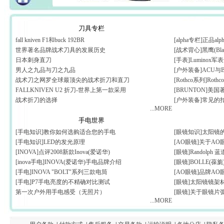
刀具专栏
fall kniven F1和buck 192BR
[alpha专栏]正品
世界著名品牌战术刀具的发展历史
[战术背心]黑鹰(Bl
日本刺身直刀
[手表]Luminox
男人之九品与刀之九品
[户外装备]ACU与
战术刀之网罗全球最顶尖的战术折刀和直刀
[Rothco系列]Rothc
FALLKNIVEN U2 折刀-世界上第一款采用
[BRUNTON]美
战术折刀的选择
[户外装备]常见的
...MORE
手电世界
[手电知识]教你如何选购适合您的手电
[眼镜知识]太阳镜
[手电知识]LED的发光原理
[AO眼镜]关于A
[INOVA]点评2008新款Inova(爱诺华)
[眼镜]Randolp
[inova手电]INOVA(爱诺华)手电品牌介绍
[眼镜]BOLLE(葆
[手电]INOVA "BOLT"系列三款电筒
[AO眼镜]品牌AO
[手电]P7手电亮度的不精确对比测试
[眼镜]太阳镜镜架
第一次户外用手电感受（无照片）
[眼镜]关于眼镜片
...MORE