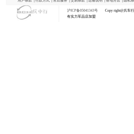
用户条款
|
付款方式
|
售后服务
|
交易条款
|
运输说明
|
各地分店
|
隐私
沪ICP备05041343号
Copy right@
有实力军品店加盟