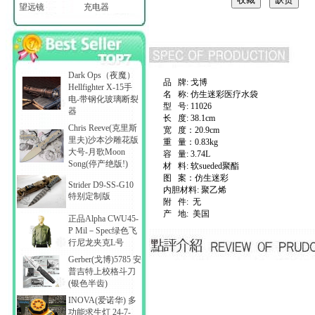
望远镜
充电器
Dark Ops（夜魔）
品 牌: 戈博
Hellfighter X-15手
名 称: 仿生迷彩医疗水袋
电-带钢化玻璃断裂
型 号: 11026
器
长 度: 38.1cm
Chris Reeve(克里斯
宽 度：20.9cm
里夫)沙本沙雕花版
重 量：0.83kg
大号-月歌Moon
容 量: 3.74L
Song(停产绝版!)
材 料: 软sueded聚酯
图 案：仿生迷彩
Strider D9-SS-G10
内胆材料: 聚乙烯
特别定制版
附 件: 无
产 地: 美国
正品Alpha CWU45-
P Mil－Spec绿色飞
行尼龙夹克L号
Gerber(戈博)5785 安
普吉特上校格斗刀
(银色半齿)
INOVA(爱诺华) 多
功能求生灯 24-7-