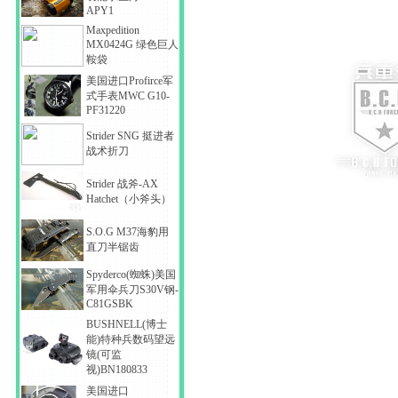
APY1
Maxpedition
MX0424G 绿色巨人
鞍袋
美国进口Profirce军
式手表MWC G10-
PF31220
Strider SNG 挺进者
战术折刀
Strider 战斧-AX
Hatchet（小斧头）
S.O.G M37海豹用
直刀半锯齿
Spyderco(蜘蛛)美国
军用伞兵刀S30V钢-
C81GSBK
BUSHNELL(博士
能)特种兵数码望远
镜(可监
视)BN180833
美国进口