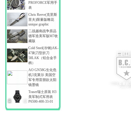
PROFORCE军用手
表
Chris Reeve(克里斯
里夫)限量版雕花
unique graphic
二战越南战争原品
德军造美军版M7收
藏版
Cold Steel(冷钢)AK-
47刺刀型折刀
58LAK（铝合金手
柄）
AO GN58G生化危
机3克莱尔 美国空
军专用雷朋款太阳
镜墨镜
Traser瑞士原装 H3
美军制式军用表
P6500-400-33-01