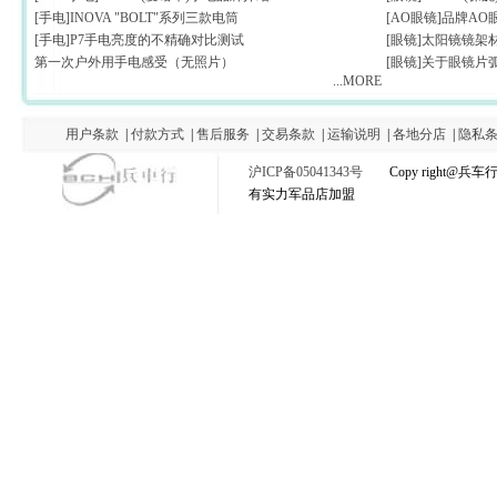
[手电]INOVA "BOLT"系列三款电筒
[AO眼镜]品牌AO
[手电]P7手电亮度的不精确对比测试
[眼镜]太阳镜镜架
第一次户外用手电感受（无照片）
[眼镜]关于眼镜片
...MORE
用户条款
|
付款方式
|
售后服务
|
交易条款
|
运输说明
|
各地分店
|
隐私
沪ICP备05041343号
Copy right@
有实力军品店加盟