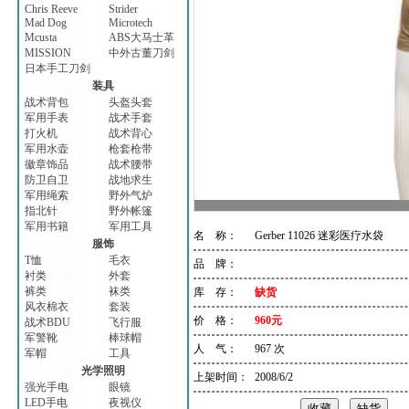
Chris Reeve
Strider
Mad Dog
Microtech
Mcusta
ABS大马士革
MISSION
中外古董刀剑
日本手工刀剑
装具
战术背包
头盔头套
军用手表
战术手套
打火机
战术背心
军用水壶
枪套枪带
徽章饰品
战术腰带
防卫自卫
战地求生
军用绳索
野外气炉
指北针
野外帐篷
军用书籍
军用工具
名 称：
Gerber 11026 迷彩医疗水袋
服饰
T恤
毛衣
品 牌：
衬类
外套
裤类
袜类
库 存：
缺货
风衣棉衣
套装
价 格：
960元
战术BDU
飞行服
军警靴
棒球帽
人 气：
967 次
军帽
工具
光学照明
上架时间：
2008/6/2
强光手电
眼镜
LED手电
夜视仪