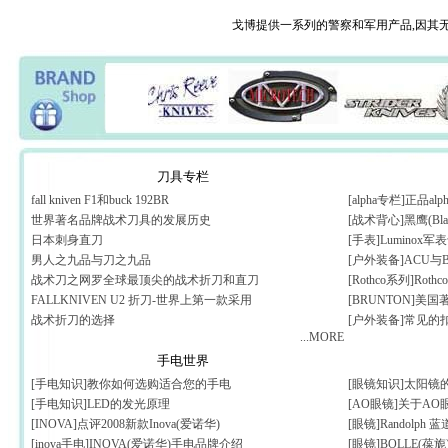
戈博提供一系列的警察和军用产品,因其
刀具专栏
fall kniven F1和buck 192BR
[alpha专栏]正品
世界著名品牌战术刀具的发展历史
[战术背心]黑鹰(Bl
日本刺身直刀
[手表]Luminox
男人之九品与刀之九品
[户外装备]ACU与
战术刀之网罗全球最顶尖的战术折刀和直刀
[Rothco系列]Rothc
FALLKNIVEN U2 折刀-世界上第一款采用
[BRUNTON]美
战术折刀的选择
[户外装备]常见的
...MORE
手电世界
[手电知识]教你如何选购适合您的手电
[眼镜知识]太阳镜
[手电知识]LED的发光原理
[AO眼镜]关于A
[INOVA]点评2008新款Inova(爱诺华)
[眼镜]Randolp
[inova手电]INOVA(爱诺华)手电品牌介绍
[眼镜]BOLLE(葆