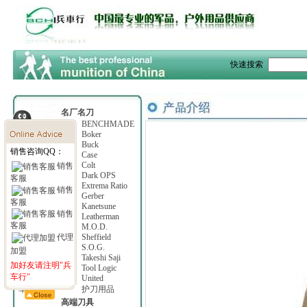
快速搜索
名厂名刀
Al Mar
BENCHMADE
Beretta
Boker
Browning
Buck
销售咨询QQ：
Camillus
Case
COLD STEEL
Colt
销售
Columbia River
Dark OPS
客服
Emerson
Extrema Ratio
销售
Fallkniven
Gerber
客服
KaBar
Kanetsune
销售
Kershaw
Leatherman
客服
Lone Wolf
M.O.D.
Ontario
Sheffield
代理
Smith & Wesson
S.O.G.
加盟
SPYDERCO
Takeshi Saji
加好友请注明"兵
Timberline
Tool Logic
车行"
T.O.P.S.
United
军用刀具
护刀用品
高端刀具