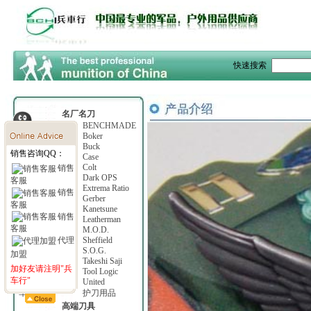
快速搜索
名厂名刀
Al Mar
BENCHMADE
Beretta
Boker
Browning
Buck
销售咨询QQ：
Camillus
Case
COLD STEEL
Colt
销售
Columbia River
Dark OPS
客服
Emerson
Extrema Ratio
销售
Fallkniven
Gerber
客服
KaBar
Kanetsune
销售
Kershaw
Leatherman
客服
Lone Wolf
M.O.D.
Ontario
Sheffield
代理
Smith & Wesson
S.O.G.
加盟
SPYDERCO
Takeshi Saji
加好友请注明"兵
Timberline
Tool Logic
车行"
T.O.P.S.
United
军用刀具
护刀用品
高端刀具