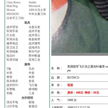
Chris Reeve
Strider
Mad Dog
Microtech
Mcusta
ABS大马士革
MISSION
中外古董刀剑
日本手工刀剑
装具
战术背包
头盔头套
军用手表
战术手套
打火机
战术背心
军用水壶
枪套枪带
徽章饰品
战术腰带
防卫自卫
战地求生
军用绳索
野外气炉
指北针
野外帐篷
军用书籍
军用工具
服饰
美国陆军飞行员之翼别针徽章-army av
名 称：
T恤
毛衣
pin
衬类
外套
裤类
袜类
品 牌：
ROTHCO
风衣棉衣
套装
战术BDU
飞行服
库 存：
现货
军警靴
棒球帽
价 格：
原价：
100
元 特价：80元
军帽
工具
光学照明
人 气：
1968 次
强光手电
眼镜
LED手电
夜视仪
上架时间：
2009/3/13 15:17:18