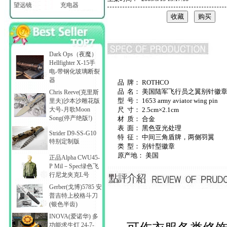
望远镜
充电器
Dark Ops（夜魔）
Hellfighter X-15手
电-带钢化玻璃断裂
器
品 牌： ROTHCO
品 名： 美国陆军飞行员之翼别针徽
Chris Reeve(克里斯
型 号： 1653 army aviator wing pin
里夫)沙本沙雕花版
大号-月歌Moon
尺 寸： 2.5cm×2.1cm
Song(停产绝版!)
材 质： 合金
表 面： 黑色亚光处理
Strider D9-SS-G10
特 征： 中间三角盾牌，两侧羽翼
特别定制版
类 型： 别针型徽章
原产地： 美国
正品Alpha CWU45-
P Mil－Spec绿色飞
行尼龙夹克L号
Gerber(戈博)5785 安
普吉特上校格斗刀
(银色半齿)
INOVA(爱诺华) 多
功能求生灯 24-7-