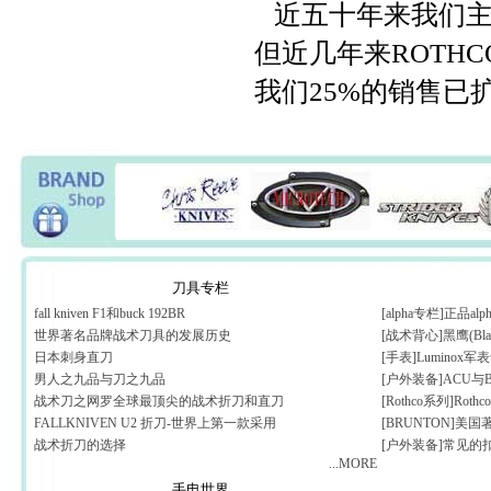
近五十年来我们主
但近几年来ROTH
我们25%的销售已
刀具专栏
fall kniven F1和buck 192BR
[alpha专栏]正品
世界著名品牌战术刀具的发展历史
[战术背心]黑鹰(Bl
日本刺身直刀
[手表]Luminox
男人之九品与刀之九品
[户外装备]ACU与
战术刀之网罗全球最顶尖的战术折刀和直刀
[Rothco系列]Rothc
FALLKNIVEN U2 折刀-世界上第一款采用
[BRUNTON]美
战术折刀的选择
[户外装备]常见的
...MORE
手电世界