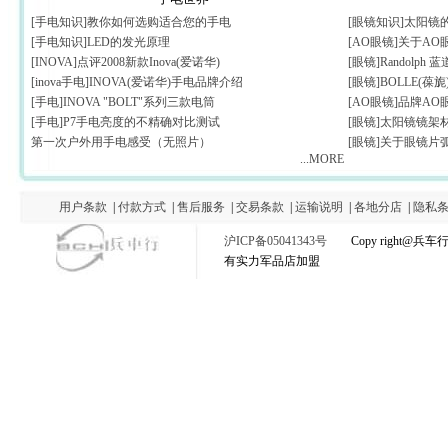
[手电知识]教你如何选购适合您的手电
[眼镜知识]太阳镜
[手电知识]LED的发光原理
[AO眼镜]关于A
[INOVA]点评2008新款Inova(爱诺华)
[眼镜]Randolp
[inova手电]INOVA(爱诺华)手电品牌介绍
[眼镜]BOLLE(葆
[手电]INOVA "BOLT"系列三款电筒
[AO眼镜]品牌AO
[手电]P7手电亮度的不精确对比测试
[眼镜]太阳镜镜架
第一次户外用手电感受（无照片）
[眼镜]关于眼镜片
...MORE
用户条款
|
付款方式
|
售后服务
|
交易条款
|
运输说明
|
各地分店
|
隐私
沪ICP备05041343号
Copy right@
有实力军品店加盟