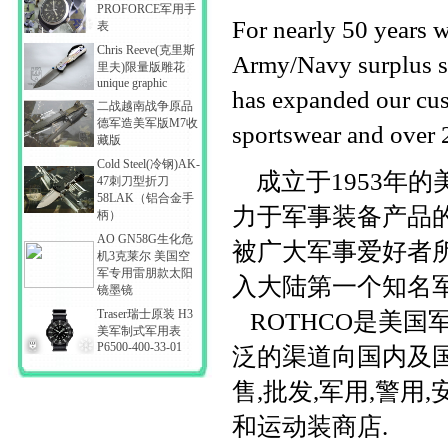
PROFORCE军用手
For nearly 50 years 
表
Chris Reeve(克里斯
Army/Navy surplus s
里夫)限量版雕花
unique graphic
has expanded our cus
二战越南战争原品
德军造美军版M7收
sportswear and over 
藏版
Cold Steel(冷钢)AK-
成立于1953年的
47刺刀型折刀
58LAK（铝合金手
力于军事装备产品
柄）
AO GN58G生化危
被广大军事爱好者所
机3克莱尔 美国空
军专用雷朋款太阳
入大陆第一个知名
镜墨镜
Traser瑞士原装 H3
ROTHCO是美国
美军制式军用表
P6500-400-33-01
泛的渠道向国内及
售,批发,军用,警用
和运动装商店.